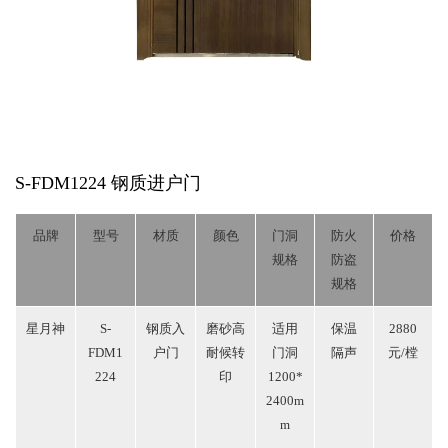
S-FDM1224
钢质进户门
品牌
型号
材质
颜色
门洞
防火
价格
规格
防盗
规格
星月神
S-
钢质入
磨砂高
适用
保温
2880
FDM1
户门
耐候转
门洞
隔声
元/樘
224
印
1200*
2400m
m