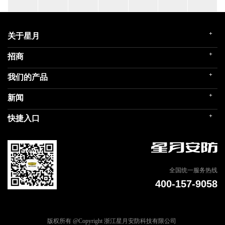
+
关于星月
+
招商
企业简介
发展历程
+
我们的产品
门店展示
企业文化
招商政策
荣誉殿堂
+
新闻
民用家装（零售）
在线留言
关联企业
民用内装（工程）
+
快捷入口
社会责任
公司新闻
商用门
我们的品牌
媒体报道
建筑部品
联系我们
专题信息
天猫商城
全国统一服务热线
400-157-9058
版权所有 @Copyright 浙江星月安防科技有限公司