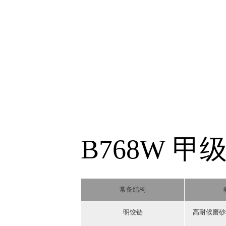
B768W 甲
常备结构
明饺链
高耐候磨砂