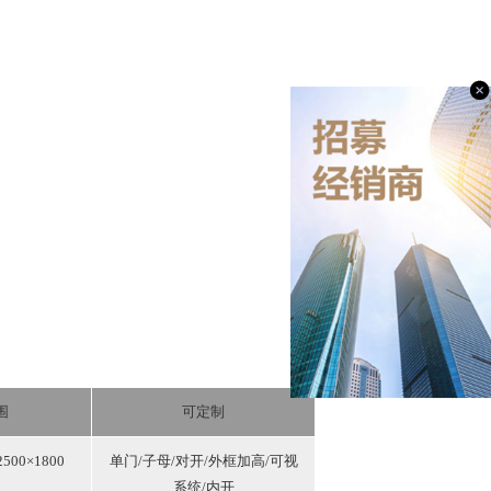
围
可定制
00×1800
单门/子母/对开/外框加高/可视
系统/内开