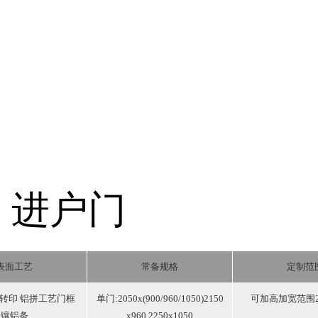
级
进户门
表面工艺
常备规格
定制范
转印 铝拼工艺门框
单门:2050x(900/960/1050)2150
可加高加宽范围25
镶铝条
x960 2250x1050