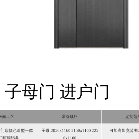
级 子母门
进户门
表面工艺
常备规格
定制范
楣门扇颜色造型一体
子母:2050x1160 2150x1160 225
可加高加宽范围25
 门框镶铝条
0x1160