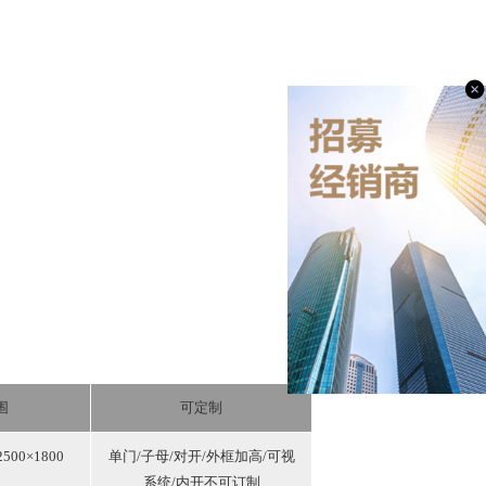
围
可定制
00×1800
单门/子母/对开/外框加高/可视
系统/内开不可订制