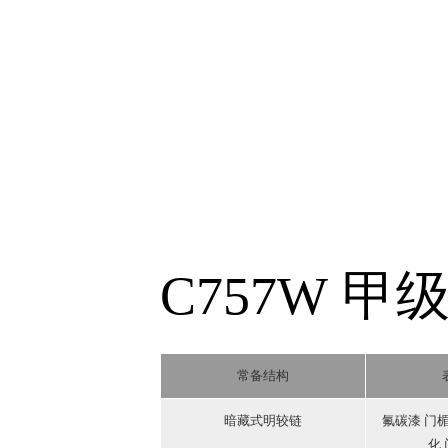
C757W 甲
常备结构
暗藏式明较链
氟碳漆 门
化