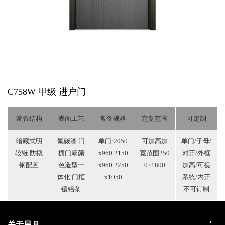
C758W 甲级
进户门
常备结构
表面工艺
常备规格
定制范围
可定制
暗藏式明
氟碳漆 门
单门:2050
可加高加
单门/子母/
较链 防撬
楣门扇颜
x960 2150
宽范围250
对开/外框
钢配置
色造型一
x960 2250
0×1800
加高/可视
体化 门框
x1050
系统/内开
镶铝条
不可订制
+
关于星月