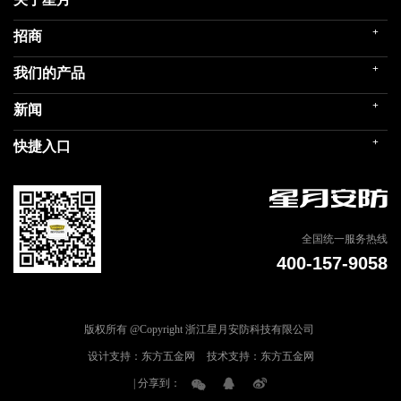
+
招商
企业简介
发展历程
+
我们的产品
门店展示
企业文化
招商政策
荣誉殿堂
+
新闻
民用家装（零售）
在线留言
关联企业
民用内装（工程）
+
快捷入口
社会责任
公司新闻
商用门
我们的品牌
媒体报道
建筑部品
联系我们
专题信息
天猫商城
全国统一服务热线
400-157-9058
版权所有 @Copyright 浙江星月安防科技有限公司
设计支持：东方五金网
技术支持：东方五金网
| 分享到：