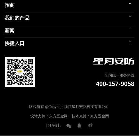
+
招商
企业简介
发展历程
+
我们的产品
门店展示
企业文化
招商政策
荣誉殿堂
+
新闻
民用家装（零售）
在线留言
关联企业
民用内装（工程）
+
快捷入口
社会责任
公司新闻
商用门
我们的品牌
媒体报道
建筑部品
联系我们
专题信息
天猫商城
全国统一服务热线
400-157-9058
版权所有 @Copyright 浙江星月安防科技有限公司
设计支持：东方五金网
技术支持：东方五金网
| 分享到：