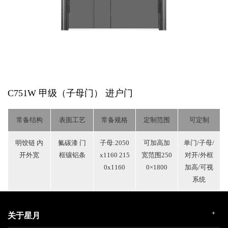
C751W 甲级（子母门）
进户门
常备结构
表面工艺
常备规格
定制范围
可定制
明饺链 内
氟碳漆 门
子母:2050
可加高加
单门/子母/
开外宽
框镶铝条
x1160 215
宽范围250
对开/外框
0x1160
0×1800
加高/可视
系统
+
关于星月