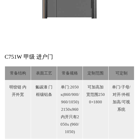
C751W 甲级
进户门
常备结构
表面工艺
常备规格
定制范围
可定制
明饺链 内
氟碳漆 门
单门:2050
可加高加
单门/子母/
开外宽
框镶铝条
x(860/900/
宽范围250
对开/外框
960/1050)
0×1800
加高/可视
2150x960
系统
内开只有2
050x (960/
1050)