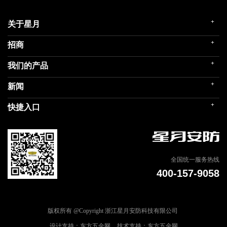
+
关于星月
+
招商
企业简介
发展历程
+
我们的产品
门店展示
企业文化
招商政策
荣誉殿堂
+
新闻
民用家装（零售）
在线留言
关联企业
民用内装（工程）
+
快捷入口
社会责任
公司新闻
商用门
我们的品牌
媒体报道
建筑部品
联系我们
专题信息
天猫商城
全国统一服务热线
400-157-9058
版权所有 @Copyright 浙江星月安防科技有限公司
设计支持：东方五金网
技术支持：东方五金网