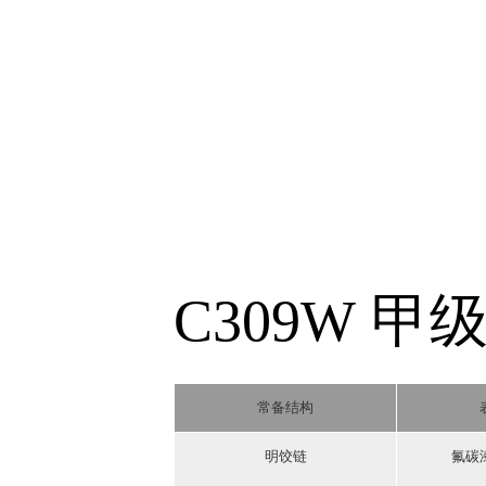
C309W 甲
常备结构
明饺链
氟碳