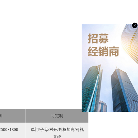
围
可定制
00×1800
单门/子母/对开/外框加高/可视
系统