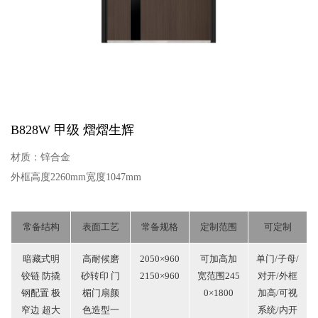
B828W 甲级
熠熠生辉
材质：锌合金
外框高度2260mm宽度1047mm
常备结构
表面工艺
常备规格
定制范围
可定制
暗藏式明
高耐候磨
2050×960
可加高加
单门/子母/
铰链 防撬
砂转印 门
2150×960
宽范围245
对开/外框
钢配置 极
楣门扇颜
0×1800
加高/可视
窄边 超大
色造型一
系统/内开