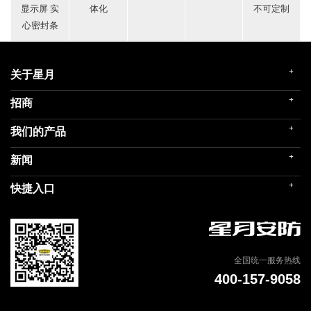
显示屏 实
体化
不可定制
心密封条
+
关于星月
+
招商
企业简介
发展历程
+
我们的产品
门店展示
企业文化
招商政策
荣誉殿堂
+
新闻
民用家装（零售）
在线留言
关联企业
民用内装（工程）
+
快捷入口
社会责任
公司新闻
商用门
我们的品牌
媒体报道
建筑部品
联系我们
专题信息
天猫商城
全国统一服务热线
400-157-9058