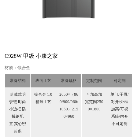
C928W 甲级
小康之家
材质：镁合金
常备结构
表面工艺
常备规格
定制范围
可定制
暗藏式明
镁合金 1.0
2050×（86
可加高加
单门/子母/
铰链 时尚
精雕工艺
0/900/960/
宽范围250
对开/外框
小边框 防
1050）215
0×1800
加高/可视
撬钢配
0×960
系统/内开
置 实心密
不可定制
封条