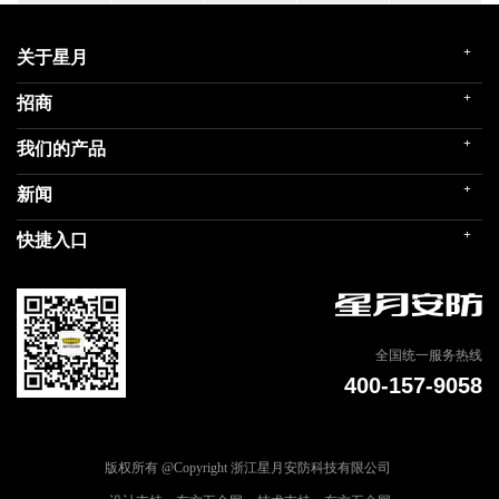
+
关于星月
+
招商
企业简介
发展历程
+
我们的产品
门店展示
企业文化
招商政策
荣誉殿堂
+
新闻
民用家装（零售）
在线留言
关联企业
民用内装（工程）
+
快捷入口
社会责任
公司新闻
商用门
我们的品牌
媒体报道
建筑部品
联系我们
专题信息
天猫商城
全国统一服务热线
400-157-9058
版权所有 @Copyright 浙江星月安防科技有限公司