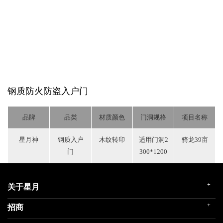
钢质防火防盗入户门
品牌
品类
材质颜色
门洞规格
项目名称
星月神
钢质入户
木纹转印
适用门洞2
骑龙39亩
门
300*1200
+
关于星月
+
招商
企业简介
发展历程