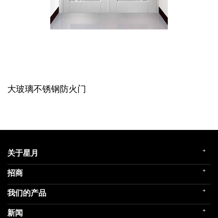
大玻璃不锈钢防火门
+
关于星月
+
招商
企业简介
发展历程
+
我们的产品
门店展示
企业文化
招商政策
荣誉殿堂
+
新闻
民用家装（零售）