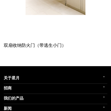
双扇收纳防火门（带逃生小门）
+
关于星月
+
招商
企业简介
发展历程
+
我们的产品
门店展示
企业文化
招商政策
荣誉殿堂
+
新闻
民用家装（零售）