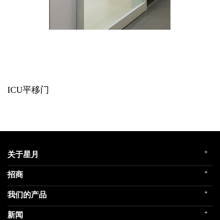
ICU平移门
+
关于星月
+
招商
企业简介
发展历程
+
我们的产品
门店展示
企业文化
招商政策
荣誉殿堂
+
新闻
民用家装（零售）