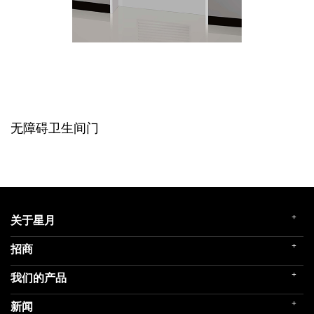
无障碍卫生间门
+
关于星月
+
招商
企业简介
发展历程
+
我们的产品
门店展示
企业文化
招商政策
荣誉殿堂
+
新闻
民用家装（零售）