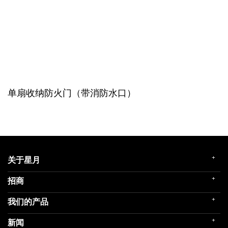
单扇收纳防火门（带消防水口）
+
关于星月
+
招商
企业简介
发展历程
+
我们的产品
门店展示
企业文化
招商政策
荣誉殿堂
+
新闻
民用家装（零售）