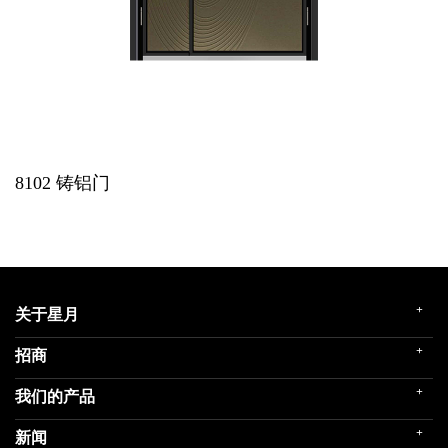
8102
铸铝门
+
关于星月
+
招商
企业简介
发展历程
+
我们的产品
门店展示
企业文化
招商政策
荣誉殿堂
+
新闻
民用家装（零售）