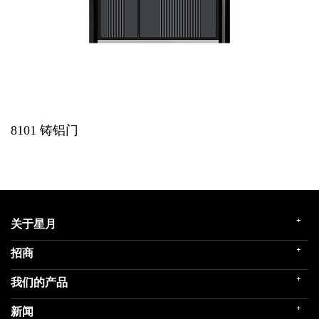
8101
铸铝门
+
关于星月
+
招商
企业简介
发展历程
+
我们的产品
门店展示
企业文化
招商政策
荣誉殿堂
+
新闻
民用家装（零售）