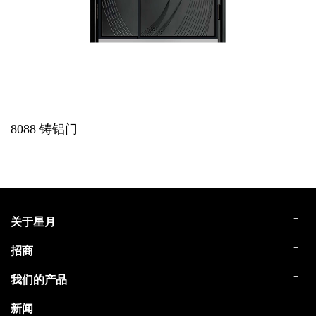
8088
铸铝门
+
关于星月
+
招商
企业简介
发展历程
+
我们的产品
门店展示
企业文化
招商政策
荣誉殿堂
+
新闻
民用家装（零售）