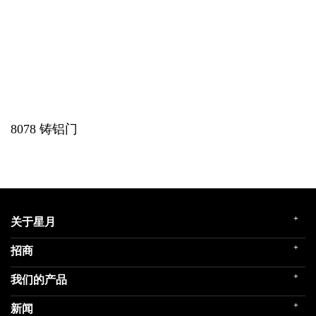
8078
铸铝门
+
关于星月
+
招商
企业简介
发展历程
+
我们的产品
门店展示
企业文化
招商政策
荣誉殿堂
+
新闻
民用家装（零售）