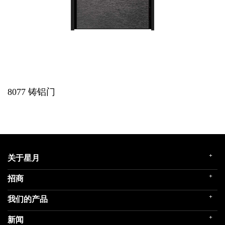
8077
铸铝门
+
关于星月
+
招商
企业简介
发展历程
+
我们的产品
门店展示
企业文化
招商政策
荣誉殿堂
+
新闻
民用家装（零售）