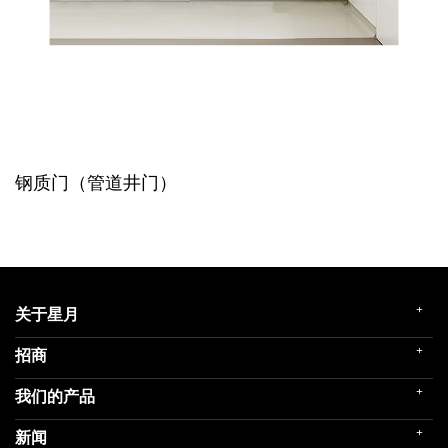
钢质门（管道井门）
+
关于星月
+
招商
企业简介
发展历程
+
我们的产品
门店展示
企业文化
招商政策
荣誉殿堂
+
新闻
民用家装（零售）