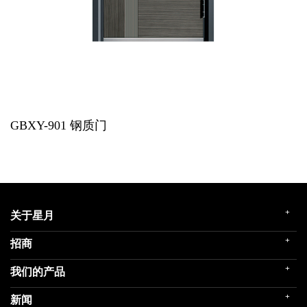
GBXY-901
钢质门
+
关于星月
+
招商
企业简介
发展历程
+
我们的产品
门店展示
企业文化
招商政策
荣誉殿堂
+
新闻
民用家装（零售）