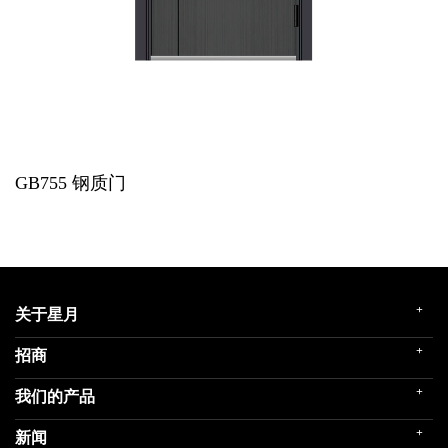
GB755
钢质门
+
关于星月
+
招商
企业简介
发展历程
+
我们的产品
门店展示
企业文化
招商政策
荣誉殿堂
+
新闻
民用家装（零售）