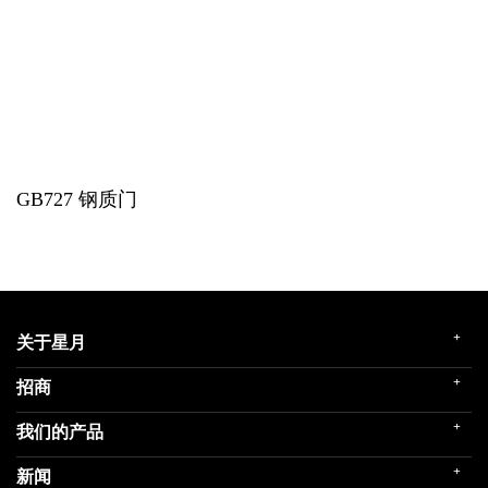
GB727
钢质门
+
关于星月
+
招商
企业简介
发展历程
+
我们的产品
门店展示
企业文化
招商政策
荣誉殿堂
+
新闻
民用家装（零售）