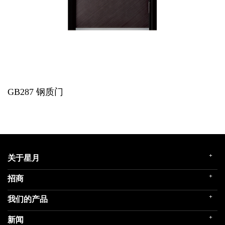
GB287
钢质门
+
关于星月
+
招商
企业简介
发展历程
+
我们的产品
门店展示
企业文化
招商政策
荣誉殿堂
+
新闻
民用家装（零售）