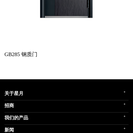
GB285
钢质门
+
关于星月
+
招商
企业简介
发展历程
+
我们的产品
门店展示
企业文化
招商政策
荣誉殿堂
+
新闻
民用家装（零售）