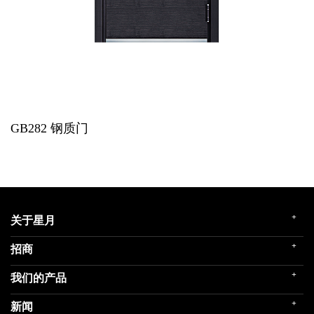
GB282
钢质门
+
关于星月
+
招商
企业简介
发展历程
+
我们的产品
门店展示
企业文化
招商政策
荣誉殿堂
+
新闻
民用家装（零售）