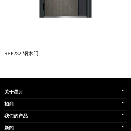
SEP232
钢木门
+
关于星月
+
招商
企业简介
发展历程
+
我们的产品
门店展示
企业文化
招商政策
荣誉殿堂
+
新闻
民用家装（零售）