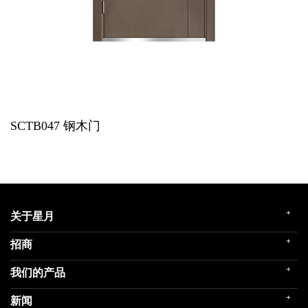
SCTB047
钢木门
+
关于星月
+
招商
企业简介
发展历程
+
我们的产品
门店展示
企业文化
招商政策
荣誉殿堂
+
新闻
民用家装（零售）