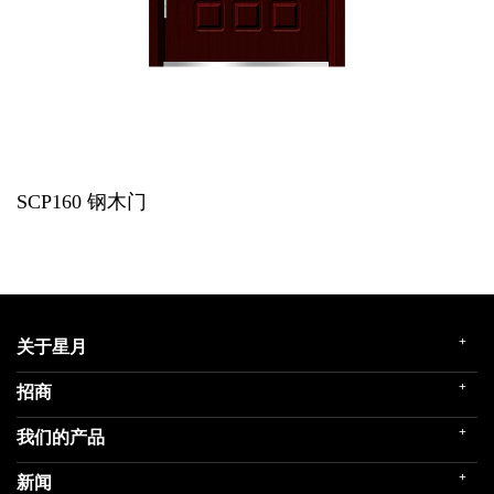
SCP160
钢木门
+
关于星月
+
招商
企业简介
发展历程
+
我们的产品
门店展示
企业文化
招商政策
荣誉殿堂
+
新闻
民用家装（零售）