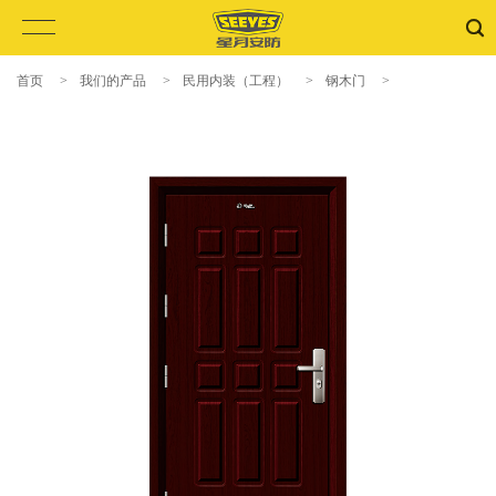
首页
>
我们的产品
>
民用内装（工程）
>
钢木门
>