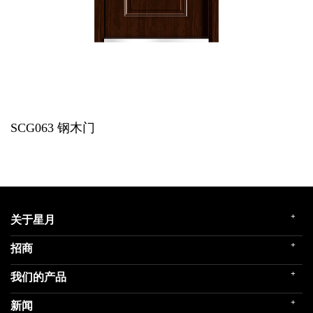
SCG063
钢木门
+
关于星月
+
招商
企业简介
发展历程
+
我们的产品
门店展示
企业文化
招商政策
荣誉殿堂
+
新闻
民用家装（零售）