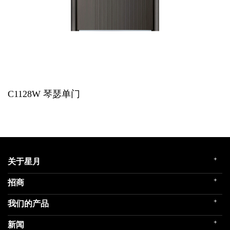
C1128W
琴瑟单门
+
关于星月
+
招商
企业简介
发展历程
+
我们的产品
门店展示
企业文化
招商政策
荣誉殿堂
+
新闻
民用家装（零售）