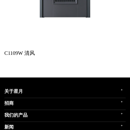
C1109W
清风
+
关于星月
+
招商
企业简介
发展历程
+
我们的产品
门店展示
企业文化
招商政策
荣誉殿堂
+
新闻
民用家装（零售）