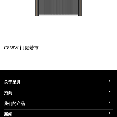
C858W
门庭若市
+
关于星月
+
招商
企业简介
发展历程
+
我们的产品
门店展示
企业文化
招商政策
荣誉殿堂
+
新闻
民用家装（零售）