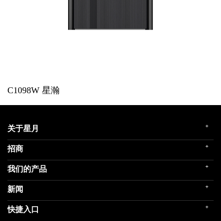
C1098W
星瀚
+
关于星月
+
招商
企业简介
发展历程
+
我们的产品
门店展示
企业文化
招商政策
荣誉殿堂
+
新闻
民用家装（零售）
在线留言
关联企业
民用内装（工程）
+
快捷入口
社会责任
公司新闻
商用门