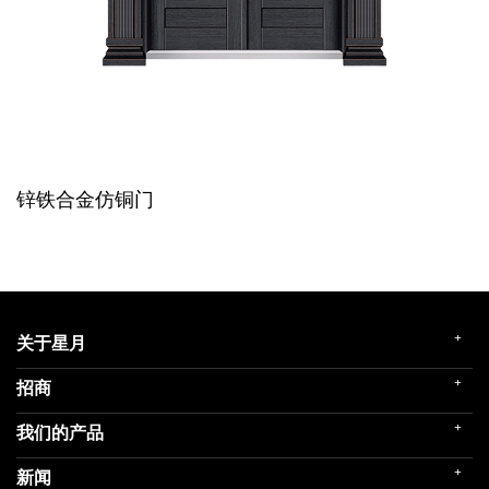
锌铁合金仿铜门
+
关于星月
+
招商
企业简介
发展历程
+
我们的产品
门店展示
企业文化
招商政策
荣誉殿堂
+
新闻
民用家装（零售）