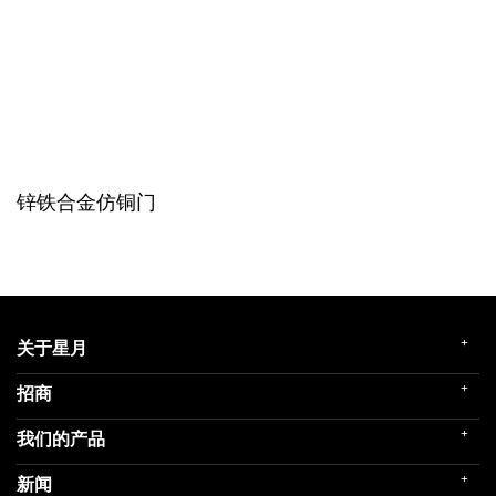
锌铁合金仿铜门
+
关于星月
+
招商
企业简介
发展历程
+
我们的产品
门店展示
企业文化
招商政策
荣誉殿堂
+
新闻
民用家装（零售）