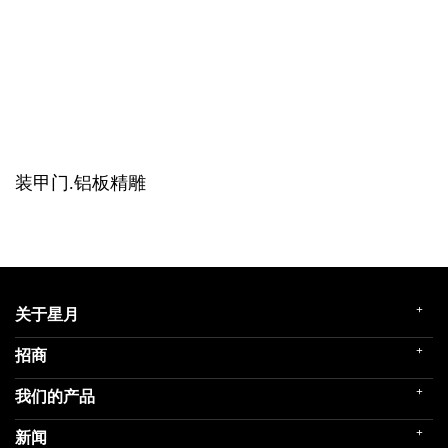
装甲门.铝板精雕
+
关于星月
+
招商
企业简介
发展历程
+
我们的产品
门店展示
企业文化
招商政策
荣誉殿堂
+
新闻
民用家装（零售）