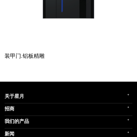
装甲门.铝板精雕
+
关于星月
+
招商
企业简介
发展历程
+
我们的产品
门店展示
企业文化
招商政策
荣誉殿堂
+
新闻
民用家装（零售）