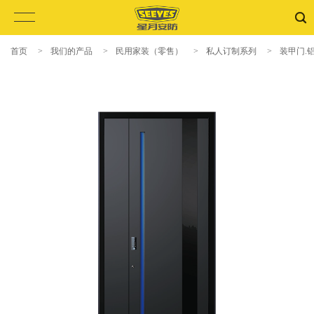
首页
>
我们的产品
>
民用家装（零售）
>
私人订制系列
>
装甲门.