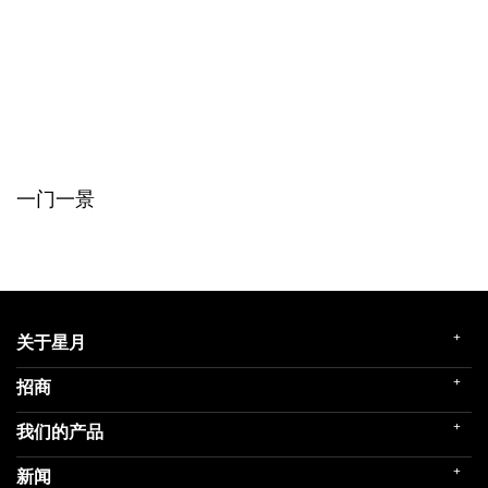
一门一景
+
关于星月
+
招商
企业简介
发展历程
+
我们的产品
门店展示
企业文化
招商政策
荣誉殿堂
+
新闻
民用家装（零售）