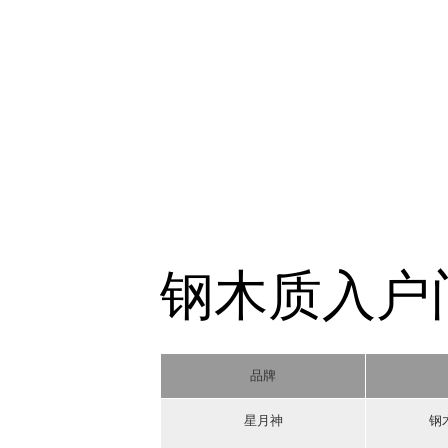
钢木质入户
品牌
星月神
钢