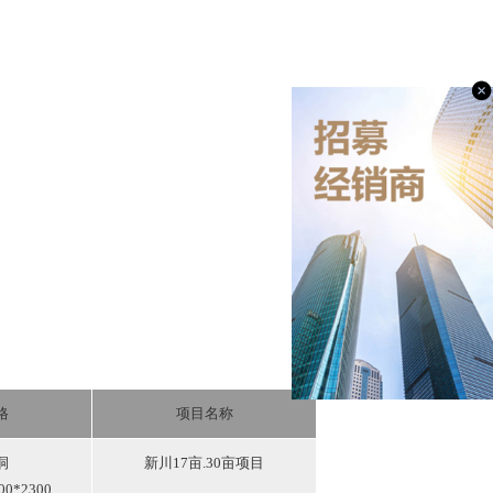
格
项目名称
洞
新川17亩.30亩项目
00*2300