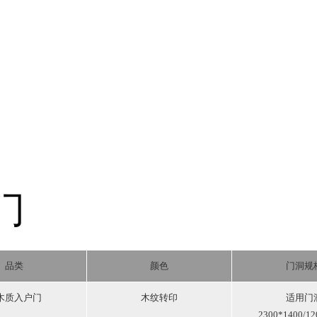
门
品类
颜色
门洞规
木质入户门
木纹转印
适用门
2300*1400/12