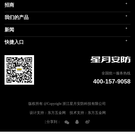
+
招商
企业简介
发展历程
+
我们的产品
门店展示
企业文化
招商政策
荣誉殿堂
+
新闻
民用家装（零售）
在线留言
关联企业
民用内装（工程）
+
快捷入口
社会责任
公司新闻
商用门
我们的品牌
媒体报道
建筑部品
联系我们
专题信息
天猫商城
全国统一服务热线
400-157-9058
版权所有 @Copyright 浙江星月安防科技有限公司
设计支持：东方五金网
技术支持：东方五金网
| 分享到：