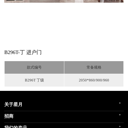
B296T-丁
进户门
款式编号
常备规格
B296T 丁级
2050*860/900/960
+
关于星月
+
招商
企业简介
发展历程
+
我们的产品