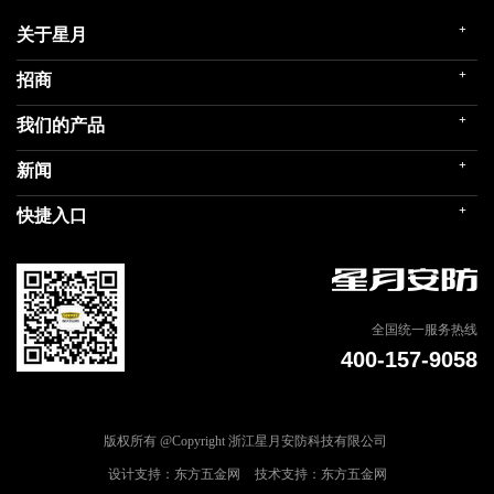
+
关于星月
+
招商
企业简介
发展历程
+
我们的产品
门店展示
企业文化
招商政策
荣誉殿堂
+
新闻
民用家装（零售）
在线留言
关联企业
民用内装（工程）
+
快捷入口
社会责任
公司新闻
商用门
我们的品牌
媒体报道
建筑部品
联系我们
专题信息
天猫商城
全国统一服务热线
400-157-9058
版权所有 @Copyright 浙江星月安防科技有限公司
设计支持：东方五金网
技术支持：东方五金网