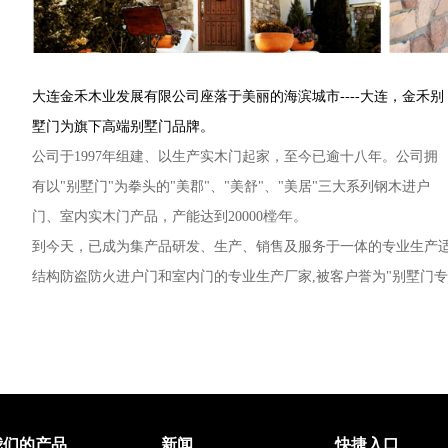
大连金禾木业发展有限公司座落于美丽的海滨城市----大连，金禾别
墅门为旗下高端别墅门品牌。
公司于1997年组建、以生产实木门起家，至今已逾十八年。公司拥
有以"别墅门"为拳头的"美郡"、"美舒"、"美居"三大系列钢木进户
门、室内实木门产品，产能达到20000樘∕年。
到今天，已成为集产品研发、生产、销售及服务于一体的专业生产
结构防盗防火进户门和室内门的专业生产厂家,被客户誉为"别墅门专
我们的产品
新闻
快捷入口