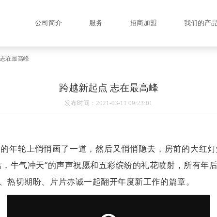
公司简介
服务
招商加盟
我们的产
 志在最高峰
跨越新起点 志在最高峰
发布时间
：2021-03-11 09:23:01
人的年轮上悄悄画了一道，然后又悄悄隐去，房前的大红灯
吉，牛气冲天”的声声祝愿和五彩缤纷的礼花喷射，
所有年
、热切期盼、片片赤诚一起翻开年度新工作的篇章。