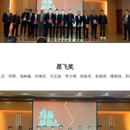
星飞奖
人员：郑舜、池林鑫、刘海宾、方正波、李少埔、徐振东、俞振雨、楼敦锐、郑