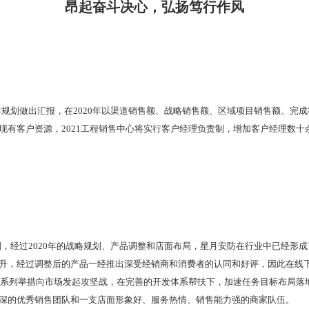
昂起奋斗决心，弘扬笃行作风
21年规划做出汇报，在2020年以渠道销售额、战略销售额、区域项目销售额、
现有客户资源，2021工程销售中心将实行客户经理负责制，增加客户经理数
年规划，经过2020年的战略规划、产品调整和店面布局，星月安防在行业中已经
升，经过调整后的产品一经推出深受经销商和消费者的认同和好评，因此在线
等一系列举措向市场发起攻坚战，在完善的开发体系帮扶下，加速任务目标布局
深的优秀销售团队和一支店面形象好、服务热情、销售能力强的商家队伍。