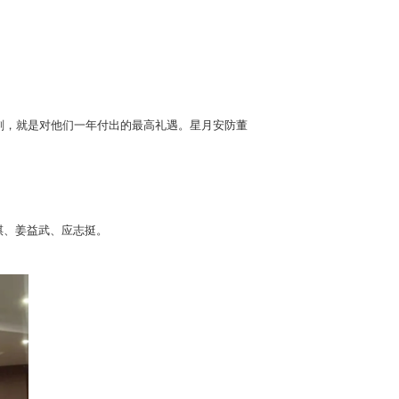
刻，就是对他们一年付出的最高礼遇。星月安防董
祺、姜益武、应志挺。