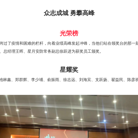
众志成城 勇攀高峰
光荣榜
跨过了疫情和困难的栏杆，向着业绩高峰发起冲锋，当他们站在领奖台的那一
、总经理王晖、星月安防常务副总徐跃进为获奖员工颁奖。
星耀奖
池林鑫、郑群辉、李少埔、俞振雨、徐志远、刘海宾、支跃扬、翟益民、陈彦