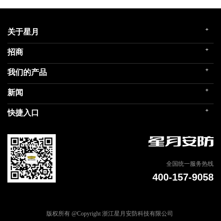
+
关于星月
+
招商
企业简介
发展历程
+
我们的产品
门店展示
企业文化
招商政策
荣誉殿堂
+
新闻
民用家装（零售）
在线留言
关联企业
民用内装（工程）
+
快捷入口
社会责任
公司新闻
商用门
我们的品牌
媒体报道
建筑部品
联系我们
专题信息
天猫商城
全国统一服务热线
400-157-9058
版权所有 @Copyright 浙江星月安防科技有限公司