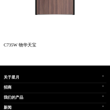
C735W
物华天宝
+
关于星月
+
招商
企业简介
发展历程
+
我们的产品
门店展示
企业文化
招商政策
荣誉殿堂
+
新闻
民用家装（零售）