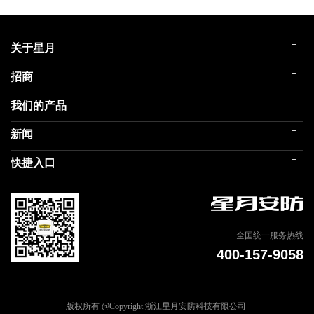
+
关于星月
+
招商
企业简介
发展历程
+
我们的产品
门店展示
企业文化
招商政策
荣誉殿堂
+
新闻
民用家装（零售）
在线留言
关联企业
民用内装（工程）
+
快捷入口
社会责任
公司新闻
商用门
我们的品牌
媒体报道
建筑部品
联系我们
专题信息
天猫商城
全国统一服务热线
400-157-9058
版权所有 @Copyright 浙江星月安防科技有限公司